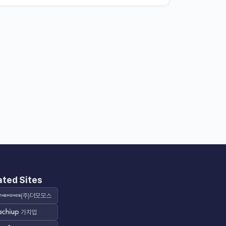
ated Sites
(주)더모모스
가치업