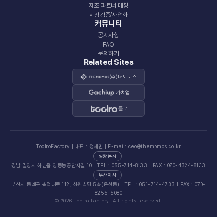
제조 파트너 매칭
시장검증/사업화
커뮤니티
공지사항
FAQ
문의하기
Related Sites
(주)더모모스
가치업
툴로
ToolroFactory | 대표 : 정세민 | E-mail: ceo@themomos.co.kr
밀양 본사
경남 밀양시 하남읍 양동농공단지길 10 | TEL : 055-714-8133 | FAX : 070-4324-8133
부산 지사
부산시 동래구 충렬대로 112, 상원빌딩 5층(온천동) | TEL : 051-714-4733 | FAX : 070-
8255-5080
© 2026 Toolro Factory. All rights reserved.