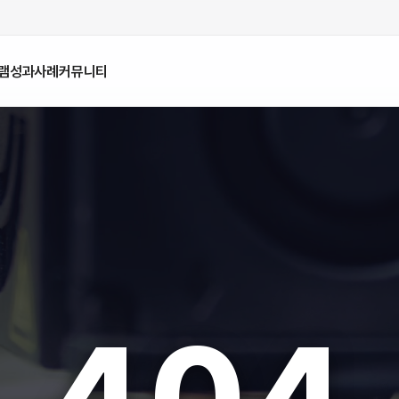
램
성과사례
커뮤니티
404