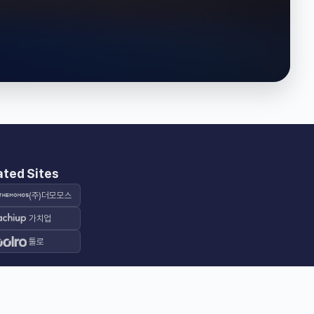
ated Sites
(주)더모모스
가치업
툴로