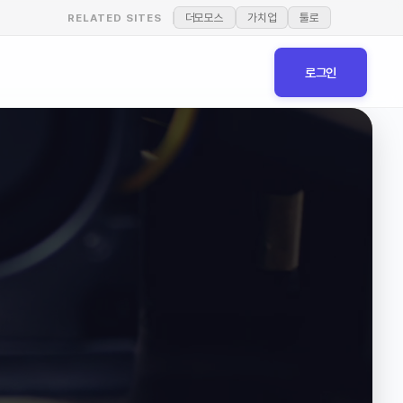
더모모스
가치업
툴로
RELATED SITES
로그인